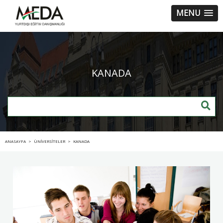
MENU
KANADA
ANASAYFA
>
ÜNİVERSİTELER
>
KANADA