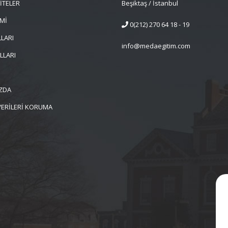
İTELER
Beşiktaş / İstanbul
İMİ
0(212) 270 64 18 - 19
LARI
info@medaegitim.com
LLARI
ZDA
 VERİLERİ KORUMA