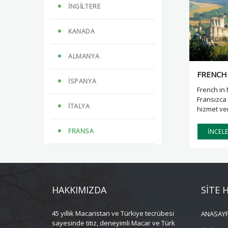
İNGİLTERE
KANADA
ALMANYA
FRENCH
İSPANYA
French in
Fransızca
İTALYA
hizmet ve
Aile Şirketi
FRANSA
İNCEL
HAKKIMIZDA
SİTE 
45 yıllık Macaristan ve Türkiye tecrübesi
ANASAY
sayesinde titiz, deneyimli Macar ve Türk