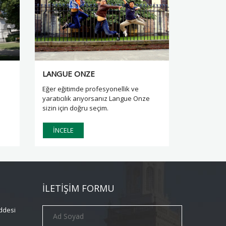
AMERİKA
FRANSA
İTALYA
AMERİKA
LANGUE ONZE
Eğer eğitimde profesyonellik ve
e
yaratıcılık arıyorsanız Langue Onze
sizin için doğru seçim.
İNCELE
İLETİŞİM FORMU
ddesi