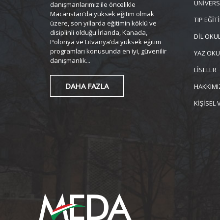
ÜNİVERS
danışmanlarımız ile öncelikle
Macaristan’da yüksek eğitim olmak
TIP EĞİT
üzere, son yıllarda eğitimin köklü ve
disiplinli olduğu İrlanda, Kanada,
DİL OKUL
Polonya ve Litvanya’da yüksek eğitim
programları konusunda en iyi, güvenilir
YAZ OKU
danışmanlık...
LİSELER
DAHA FAZLA
HAKKIMI
KİŞİSEL