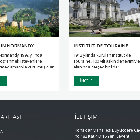
İTALYA
LİTVANYA
İSPANYA
İSPANYA
İTALYA
FRANSA
 IN NORMANDY
INSTITUT DE TOURAINE
 Normandy 1992 yılında
1912 yılında kurulan Institut de
 öğrenmek isteyenlere
Touraine, 100 yılı aşkın deneyimiyl
rmek amacıyla kurulmuş olan
alanında gerçek bir lider.
dir.
E
İNCELE
HARİTASI
İLETİŞİM
Konaklar Mahallesi Büyükdere Ca
FA
no:182 Kat:4 D:16 Yeni Levent