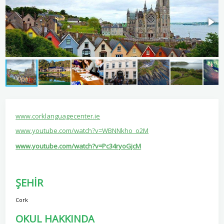
www.corklanguagecenter.ie
www.youtube.com/watch?v=WBNNkho_o2M
www.youtube.com/watch?v=Pc34ryoGjcM
ŞEHİR
Cork
OKUL HAKKINDA