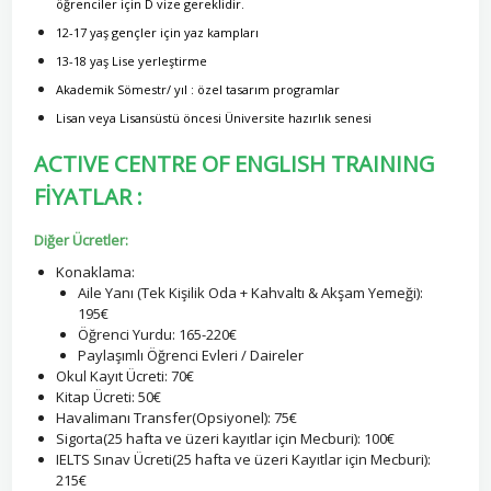
öğrenciler için D vize gereklidir.
12-17 yaş gençler için yaz kampları
13-18 yaş Lise yerleştirme
Akademik Sömestr/ yıl : özel tasarım programlar
Lisan veya Lisansüstü öncesi Üniversite hazırlık senesi
ACTIVE CENTRE OF ENGLISH TRAINING
FİYATLAR :
Diğer Ücretler:
Konaklama:
Aile Yanı (Tek Kişilik Oda + Kahvaltı & Akşam Yemeği):
195€
Öğrenci Yurdu: 165-220€
Paylaşımlı Öğrenci Evleri / Daireler
Okul Kayıt Ücreti: 70€
Kitap Ücreti: 50€
Havalimanı Transfer(Opsiyonel): 75€
Sigorta(25 hafta ve üzeri kayıtlar için Mecburi): 100€
IELTS Sınav Ücreti(25 hafta ve üzeri Kayıtlar için Mecburi):
215€