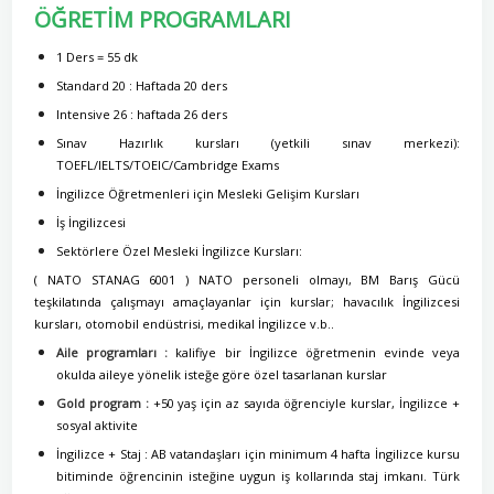
ÖĞRETİM PROGRAMLARI
1 Ders = 55 dk
Standard 20 : Haftada 20 ders
Intensive 26 : haftada 26 ders
Sınav Hazırlık kursları (yetkili sınav merkezi):
TOEFL/IELTS/TOEIC/Cambridge Exams
İngilizce Öğretmenleri için Mesleki Gelişim Kursları
İş İngilizcesi
Sektörlere Özel Mesleki İngilizce Kursları:
( NATO STANAG 6001 ) NATO personeli olmayı, BM Barış Gücü
teşkilatında çalışmayı amaçlayanlar için kurslar; havacılık İngilizcesi
kursları, otomobil endüstrisi, medikal İngilizce v.b..
Aile programları :
kalifiye bir İngilizce öğretmenin evinde veya
okulda aileye yönelik isteğe göre özel tasarlanan kurslar
Gold program :
+50 yaş için az sayıda öğrenciyle kurslar, İngilizce +
sosyal aktivite
İngilizce + Staj : AB vatandaşları için minimum 4 hafta İngilizce kursu
bitiminde öğrencinin isteğine uygun iş kollarında staj imkanı. Türk