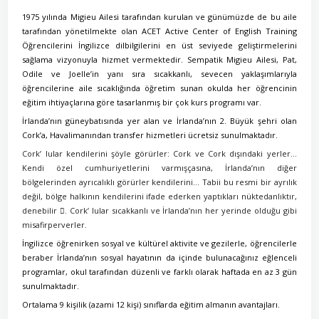
1975 yılında Migieu Ailesi tarafından kurulan ve günümüzde de bu aile
tarafından yönetilmekte olan ACET Active Center of English Training
Öğrencilerini İngilizce dilbilgilerini en üst seviyede geliştirmelerini
sağlama vizyonuyla hizmet vermektedir. Sempatik Migieu Ailesi, Pat,
Odile ve Joelle’in yanı sıra sıcakkanlı, sevecen yaklaşımlarıyla
öğrencilerine aile sıcaklığında öğretim sunan okulda her öğrencinin
eğitim ihtiyaçlarına göre tasarlanmış bir çok kurs programı var.
İrlanda’nın güneybatısında yer alan ve İrlanda’nın 2. Büyük şehri olan
Cork’a, Havalimanından transfer hizmetleri ücretsiz sunulmaktadır.
Cork’ lular kendilerini şöyle görürler: Cork ve Cork dışındaki yerler…
Kendi özel cumhuriyetlerini varmışçasına, İrlanda’nın diğer
bölgelerinden ayrıcalıklı görürler kendilerini… Tabii bu resmi bir ayrılık
değil, bölge halkının kendilerini ifade ederken yaptıkları nüktedanlıktır,
denebilir

. Cork’ lular sıcakkanlı ve İrlanda’nın her yerinde olduğu gibi
misafirperverler.
İngilizce öğrenirken sosyal ve kültürel aktivite ve gezilerle, öğrencilerle
beraber İrlanda’nın sosyal hayatının da içinde bulunacağınız eğlenceli
programlar, okul tarafından düzenli ve farklı olarak haftada en az 3 gün
sunulmaktadır.
Ortalama 9 kişilik (azami 12 kişi) sınıflarda eğitim almanın avantajları.