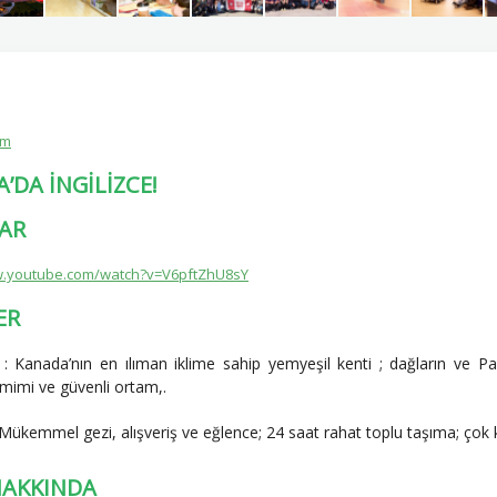
om
’DA İNGİLİZCE!
AR
w.youtube.com/watch?v=V6pftZhU8sY
ER
: Kanada’nın en ılıman iklime sahip yemyeşil kenti ; dağların ve 
amimi ve güvenli ortam,.
Mükemmel gezi, alışveriş ve eğlence; 24 saat rahat toplu taşıma; çok 
HAKKINDA