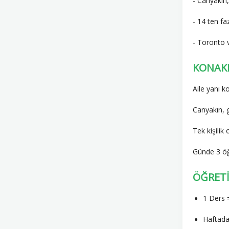
- Canyakın,
- 14 ten fa
- Toronto v
KONAK
Aile yanı 
Canyakın, g
Tek kişilik 
Günde 3 ö
ÖĞRET
1 Ders 
Haftada