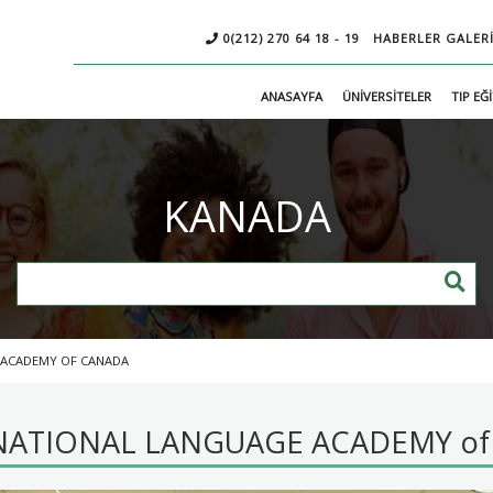
AVRUPA'DA
0(212) 270 64 18 - 19
HABERLER
GALER
TIP EĞİTİMİ
ANASAYFA
ÜNİVERSİTELER
TIP EĞ
MACARİSTAN
LİT
KANADA
DİL
YAZ
LİSELER
KANADA'DA YÜKSEK
KANADA
OKULLARI
OKULLARI
EĞİTİM
Kolejler
MACARİSTAN
 ACADEMY OF CANADA
Üniversiteler
KANADA
NATIONAL LANGUAGE ACADEMY of
KOLEJLER
İRLANDA
İRLANDA
İNGİLTERE
İNGİLTERE
(Diploma ve Sertifika
<
Programları)