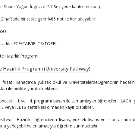
e Süper Yoğun İngilizce (17 Seviyede katılım imkanı)
2 haftada bir teste girip %85 not ile kur atlayabilir
zcesi
azırlık : FCE/CAE/IELTS/TOEFL
te Hazırlık Programı
e Hazırlık Programı (University Pathway)
ırsat. Kanada'da yüksek okul ve üniversitelerdeÖğrencinin hedefine
sları ile birlikte yürütülmektedir.
öncesi I., I. ve III. programı başarı ile tamamlayan öğrenciler, ILAC'in 
L veya IELTS sertifikası olmadan kayıt olabilirler.
rsiteye Hazırlık öğrencilerin lisans, yüksek lisans ve sonrasında
ına yerleşebilmeleri amacıyla öğretim sunmaktadır.