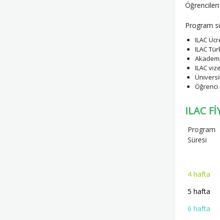
Öğrencileri
Program sür
ILAC Ücr
ILAC Tür
Akademik
ILAC viz
Üniversi
Öğrenci 
ILAC Fİ
Program
Süresi
4 hafta
5 hafta
6 hafta