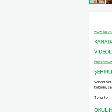
www.ilac.c
KANADA
VİDEOL
https://ww
ŞEHİRL
Vancouver 
kültürlü, s
Toronto : 
OKUL 