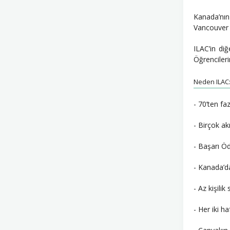
Kanada’nın
Vancouver m
ILAC’in diğ
Öğrencileri
Neden ILAC
- 70’ten fa
- Birçok a
- Başarı Ö
- Kanada’da
- Az kişilik 
- Her iki h