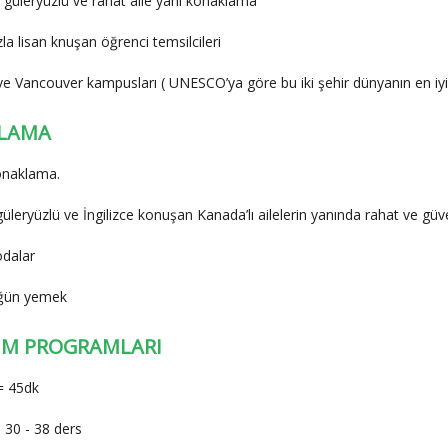
 güleryüzlü ve rahat aile yanı konaklama
zla lisan knuşan öğrenci temsilcileri
e Vancouver kampusları ( UNESCO’ya göre bu iki şehir dünyanın en iyi y
LAMA
konaklama.
üleryüzlü ve İngilizce konuşan Kanada’lı ailelerin yanında rahat ve gü
odalar
ğün yemek
İM PROGRAMLARI
= 45dk
 30 - 38 ders