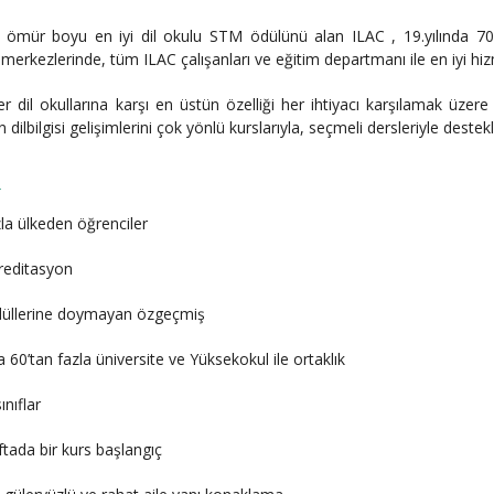
 ömür boyu en iyi dil okulu STM ödülünü alan ILAC , 19.yılında 70 
erkezlerinde, tüm ILAC çalışanları ve eğitim departmanı ile en iyi hi
er dil okullarına karşı en üstün özelliği her ihtiyacı karşılamak üze
n dilbilgisi gelişimlerini çok yönlü kurslarıyla, seçmeli dersleriyle deste
:
zla ülkeden öğrenciler
kreditasyon
düllerine doymayan özgeçmiş
 60’tan fazla üniversite ve Yüksekokul ile ortaklık
sınıflar
aftada bir kurs başlangıç