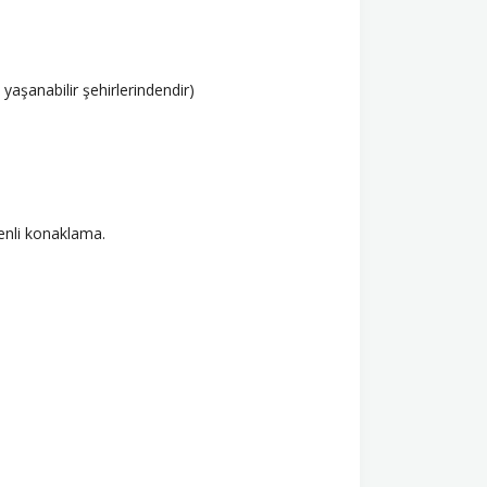
aşanabilir şehirlerindendir)
venli konaklama.