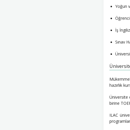
Yoğun v
Öğrenci 
İş İngili
Sınav H
Üniversi
Üniversit
Mükemmel f
hazırlık kur
Üniversite 
birine TOEF
ILAC ünive
programlar