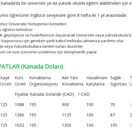
 Kanada’da bir üniversite ya da yüksek okulda eğitim alabilmeleri için eğ
esi öğrencinin İngilizce seviyesine göre 8 hafta ile 1 yıl arasındadır.
etsiz Üniversite Yerleştirme Hizmetleri
k öğrenci temsilcisi
 geçmişinize ve hedeflerinize dayanarak Üniversite veya yüksekokula ba
e başvursusu için gereken şartlı kabul mektubu almanıza yardımcı olur
te veya Yüksekokullara tanıtım turları düzenler
izin ve vize süresinin uzatılması için danışmanlık yapar.
YATLAR (Kanada Doları)
Kayıt
Kurs
Konaklama
Aile Yanı
Havalimanı
Sağlık
Ücreti
Ücreti
Organizasyonu
Konaklama
karşılama
Sigortası
Ü
Fiyatlar Kanada Dolarıdır
(CAD)
1 CAD
125
1088
195
900
100
70
2
125
1360
195
1125
100
87
2
125
1632
195
1350
100
105
3