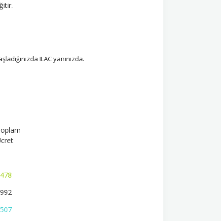
itir.
şladığınızda ILAC yanınızda.
Toplam
cret
478
992
507