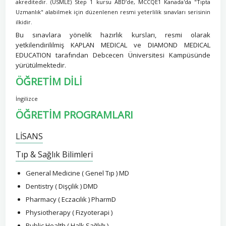
akreditedir.
(USMLE) Step 1 kursu ABD’de, MCCQE1 Kanada'da "Tıpta
Uzmanlık" alabilmek için düzenlenen resmi yeterlilik sınavları serisinin
ilkidir.
Bu sınavlara yönelik hazırlık kursları, resmi olarak
yetkilendirililmiş KAPLAN MEDICAL ve DIAMOND MEDICAL
EDUCATION tarafından Debcecen Üniversitesi Kampüsünde
yürütülmektedir.
ÖĞRETİM DİLİ
İngilizce
ÖĞRETİM PROGRAMLARI
LİSANS
Tıp & Sağlık Bilimleri
General Medicine ( Genel Tıp ) MD
Dentistry ( Dişçilik ) DMD
Pharmacy ( Eczacılık ) PharmD
Physiotherapy ( Fizyoterapi )
Public Health ( Halk Sağlığı )