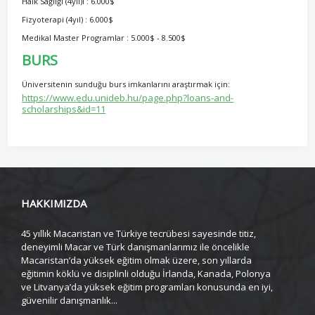
Halk Sağlığı (4yıl)ı : 6.000$
Fizyoterapi (4yıl) : 6.000$
Medikal Master Programlar : 5.000$ - 8.500$
BURS
Üniversitenin sunduğu burs imkanlarını araştırmak için:
https://www.edu.unideb.hu/page.php?loans-and-
scholarships&id=11
HAKKIMIZDA
45 yıllık Macaristan ve Türkiye tecrübesi sayesinde titiz,
deneyimli Macar ve Türk danışmanlarımız ile öncelikle
Macaristan’da yüksek eğitim olmak üzere, son yıllarda
eğitimin köklü ve disiplinli olduğu İrlanda, Kanada, Polonya
ve Litvanya’da yüksek eğitim programları konusunda en iyi,
güvenilir danışmanlık...