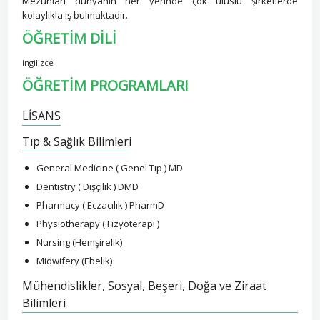
Mezunları dünyanın her yerinde çok uluslu şirketlerde
kolaylıkla iş bulmaktadır.
ÖĞRETİM DİLİ
İngilizce
ÖĞRETİM PROGRAMLARI
LİSANS
Tıp & Sağlık Bilimleri
General Medicine ( Genel Tıp ) MD
Dentistry ( Dişçilik ) DMD
Pharmacy ( Eczacılık ) PharmD
Physiotherapy ( Fizyoterapi )
Nursing (Hemşirelik)
Midwifery (Ebelik)
Mühendislikler, Sosyal, Beşeri, Doğa ve Ziraat
Bilimleri