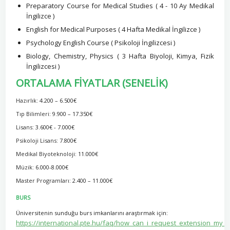
Preparatory Course for Medical Studies ( 4 - 10 Ay Medikal
İngilizce )
English for Medical Purposes ( 4 Hafta Medikal İngilizce )
Psychology English Course ( Psikoloji İngilizcesi )
Biology, Chemistry, Physics ( 3 Hafta Biyoloji, Kimya, Fizik
İngilizcesi )
ORTALAMA FİYATLAR (SENELİK)
Hazırlık:
4.200 – 6.500€
Tıp Bilimleri:
9.900 – 17.350€
Lisans:
3.600€ - 7.000€
Psikoloji Lisans:
7.800€
Medikal Biyoteknoloji:
11.000€
Müzik:
6.000-8.000€
Master Programları:
2.400 – 11.000€
BURS
Üniversitenin sunduğu burs imkanlarını araştırmak için:
https://international.pte.hu/faq/how_can_i_request_extension_my_