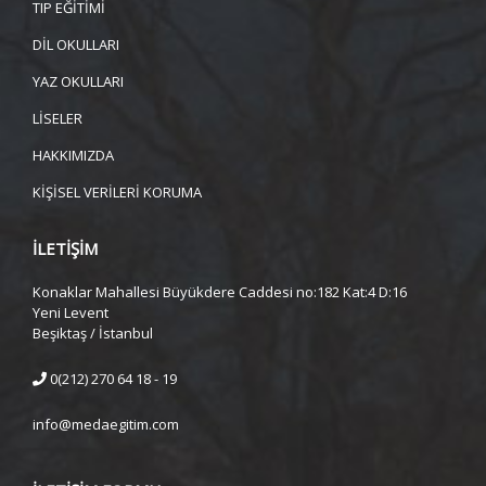
TIP EĞİTİMİ
DİL OKULLARI
YAZ OKULLARI
LİSELER
HAKKIMIZDA
KİŞİSEL VERİLERİ KORUMA
İLETİŞİM
Konaklar Mahallesi Büyükdere Caddesi no:182 Kat:4 D:16
Yeni Levent
Beşiktaş / İstanbul
0(212) 270 64 18 - 19
info@medaegitim.com