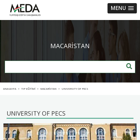
MENU
MACARİSTAN
ANASAYFA
>
TIP EĞİTİMİ
>
MACARİSTAN
>
UNIVERSITY OF PECS
UNIVERSITY OF PECS