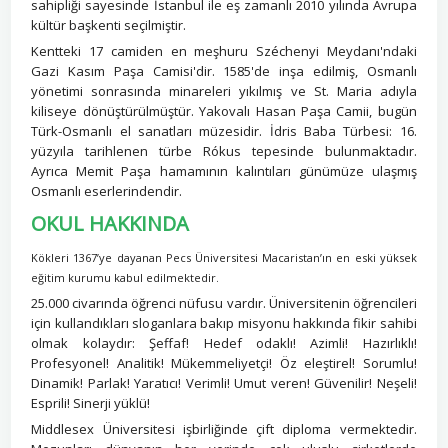
sahipliği sayesinde İstanbul ile eş zamanlı 2010 yılında Avrupa
kültür başkenti seçilmiştir.
Kentteki 17 camiden en meşhuru Széchenyi Meydanı'ndaki
Gazi Kasım Paşa Camisi'dir. 1585'de inşa edilmiş, Osmanlı
yönetimi sonrasında minareleri yıkılmış ve St. Maria adıyla
kiliseye dönüştürülmüştür. Yakovalı Hasan Paşa Camii, bugün
Türk-Osmanlı el sanatları müzesidir. İdris Baba Türbesi: 16.
yüzyıla tarihlenen türbe Rókus tepesinde bulunmaktadır.
Ayrıca Memit Paşa hamamının kalıntıları günümüze ulaşmış
Osmanlı eserlerindendir.
OKUL HAKKINDA
Kökleri 1367’ye dayanan Pecs Üniversitesi Macaristan’ın en eski yüksek
eğitim kurumu kabul edilmektedir.
25.000 civarında öğrenci nüfusu vardır. Üniversitenin öğrencileri
için kullandıkları sloganlara bakıp misyonu hakkında fikir sahibi
olmak kolaydır: Şeffaf! Hedef odaklı! Azimli! Hazırlıklı!
Profesyonel! Analitik! Mükemmeliyetçi! Öz eleştirel! Sorumlu!
Dinamik! Parlak! Yaratıcı! Verimli! Umut veren! Güvenilir! Neşeli!
Esprili! Sinerji yüklü!
Middlesex Üniversitesi işbirliğinde çift diploma vermektedir.